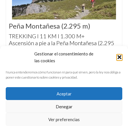
Peña Montañesa (2.295 m)
TREKKING I 11 KM I 1.300 M+
Ascensión a pie a la Peña Montañesa (2.295
m), icono inconfundible del Sobrarbe y puerta
Gestionar el consentimiento de
de entrada al Pirineo de Huesca.
las cookies
Nunca entenderemos cómo funcionan ni para qué sirven, pero la ley nos obliga a
poner este cuestionario sobre cookies y privacidad.
«
1
2
3
4
Aceptar
Denegar
QUIÉNES SOMOS
CONFERENCIAS
Ver preferencias
VÍDEOS & REPORTAJES TV
NUESTROS LIBROS