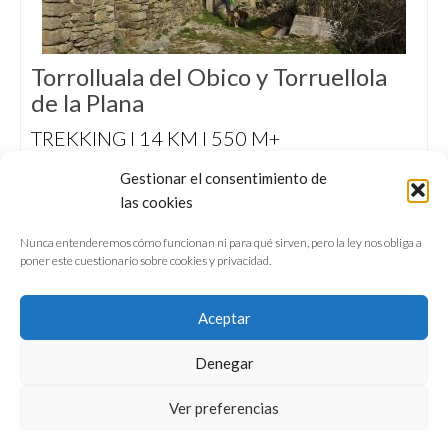
Torrolluala del Obico y Torruellola
de la Plana
TREKKING I 14 KM I 550 M+
Excursión a pie de ida y vuelta para visitar los
Gestionar el consentimiento de
pueblos deshabitados de Torrolluala del
las cookies
Obico y Torruellola de la Plana, en el Alto
Alcanadre.
Nunca entenderemos cómo funcionan ni para qué sirven, pero la ley nos obliga a
poner este cuestionario sobre cookies y privacidad.
Aceptar
Denegar
QUIÉNES SOMOS
CONFERENCIAS
Ver preferencias
VÍDEOS & REPORTAJES TV
NUESTROS LIBROS
NEWSLETTER
AVISO LEGAL