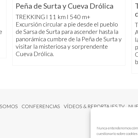
Peña de Surta y Cueva Drólica
TREKKING I 11 km I 540 m+
Excursión circular a pie desde el pueblo
T
e
de Sarsa de Surta para ascender hasta la
A
panorámica cumbre de la Peña de Surta y
l
visitar la misteriosa y sorprendente
p
Cueva Drólica.
C
b
 SOMOS
CONFERENCIAS
VÍDEOS & REPORTAJES TV
NUE
Nunca entenderemos cómo fu
cuestionario sobre cookies 