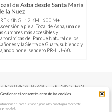
Tozal de Asba desde Santa María
de la Nuez
REKKING I 12 KM I 600 M+
scensión a pie al Tozal de Asba, una de
as cumbres más accesibles y
anorámicas del Parque Natural de los
añones y la Sierra de Guara, subiendo y
ajando por el sendero PR-HU-60.
STROS LIBROS
NEWSLETTER
AVISO LEGAL
Gestionar el consentimiento de las cookies
ncionan ni para qué sirven, pero la ley nos obliga a poner este
y privacidad.