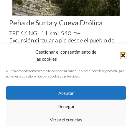
Peña de Surta y Cueva Drólica
TREKKING I 11 km I 540 m+
Excursión circular a pie desde el pueblo de
Sarsa de Surta para ascender hasta la
Gestionar el consentimiento de
panorámica cumbre de la Peña de Surta y
las cookies
visitar la misteriosa y sorprendente Cueva
Drólica.
Nunca entenderemos cómo funcionan ni para qué sirven, pero la ley nos obliga a
poner este cuestionario sobre cookies y privacidad.
Aceptar
Denegar
QUIÉNES SOMOS
CONFERENCIAS
Ver preferencias
VÍDEOS & REPORTAJES TV
NUESTROS LIBROS
NEWSLETTER
AVISO LEGAL