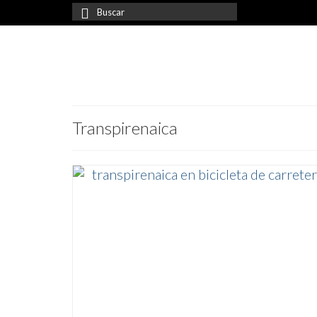
Buscar
por:
Transpirenaica