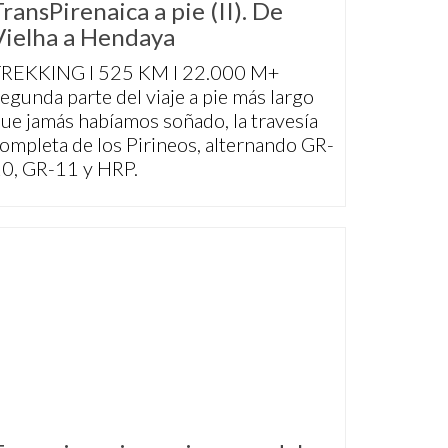
TransPirenaica a pie (II). De
Vielha a Hendaya
TREKKING I 525 KM I 22.000 M+
egunda parte del viaje a pie más largo
ue jamás habíamos soñado, la travesía
ompleta de los Pirineos, alternando GR-
0, GR-11 y HRP.