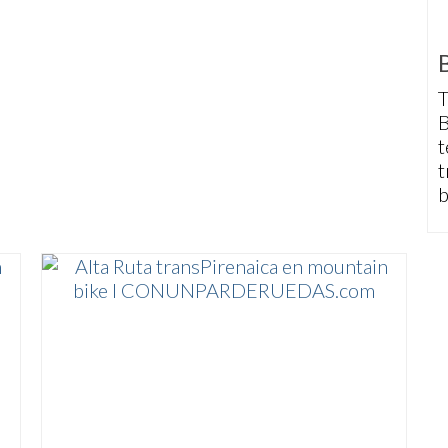
T
B
t
t
b