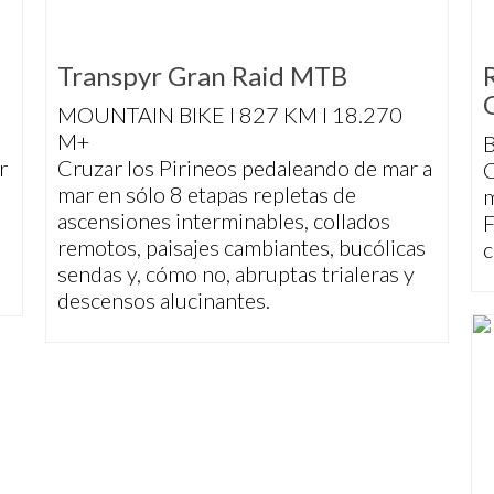
Transpyr Gran Raid MTB
MOUNTAIN BIKE I 827 KM I 18.270
M+
r
Cruzar los Pirineos pedaleando de mar a
C
mar en sólo 8 etapas repletas de
m
ascensiones interminables, collados
F
remotos, paisajes cambiantes, bucólicas
c
sendas y, cómo no, abruptas trialeras y
descensos alucinantes.