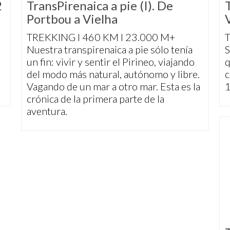
2
TransPirenaica a pie (I). De
Portbou a Vielha
TREKKING I 460 KM I 23.000 M+
Nuestra transpirenaica a pie sólo tenía
S
e
un fin: vivir y sentir el Pirineo, viajando
q
del modo más natural, autónomo y libre.
c
Vagando de un mar a otro mar. Esta es la
1
crónica de la primera parte de la
aventura.