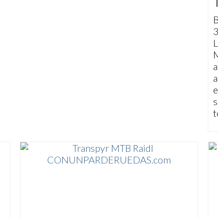
L
M
a
a
e
s
t