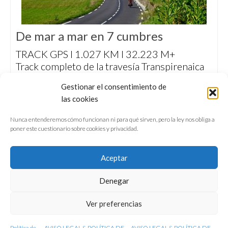
De mar a mar en 7 cumbres
TRACK GPS I 1.027 KM I 32.223 M+
Track completo de la travesía Transpirenaica
en modo duatlón ‘De Mar a Mar en 7
Gestionar el consentimiento de
Cumbres’ que realizamos la primera quincena
las cookies
de septiembre de 2018, alternando una
jornada de ciclismo con una de montañismo.
Nunca entenderemos cómo funcionan ni para qué sirven, pero la ley nos obliga a
poner este cuestionario sobre cookies y privacidad.
Aceptar
Denegar
QUIÉNES SOMOS
CONFERENCIAS
Ver preferencias
VÍDEOS & REPORTAJES TV
NUESTROS LIBROS
NEWSLETTER
AVISO LEGAL
Política de
AVISO LEGAL & POLÍTICA DE
AVISO LEGAL & POLÍTICA DE