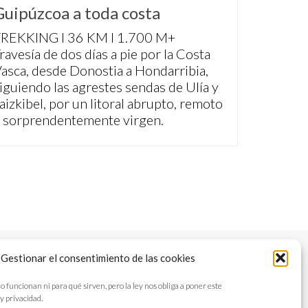
Guipúzcoa a toda costa
REKKING I 36 KM I 1.700 M+
ravesía de dos días a pie por la Costa
asca, desde Donostia a Hondarribia,
iguiendo las agrestes sendas de Ulía y
aizkibel, por un litoral abrupto, remoto
 sorprendentemente virgen.
Gestionar el consentimiento de las cookies
STROS LIBROS
NEWSLETTER
AVISO LEGAL
ncionan ni para qué sirven, pero la ley nos obliga a poner este
y privacidad.