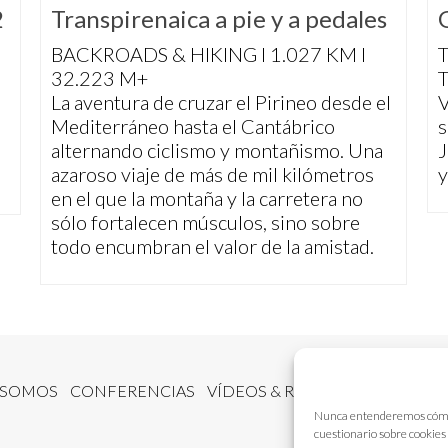
2
Transpirenaica a pie y a pedales
BACKROADS & HIKING I 1.027 KM I
T
32.223 M+
T
La aventura de cruzar el Pirineo desde el
V
Mediterráneo hasta el Cantábrico
s
e
alternando ciclismo y montañismo. Una
J
azaroso viaje de más de mil kilómetros
y
en el que la montaña y la carretera no
sólo fortalecen músculos, sino sobre
todo encumbran el valor de la amistad.
 SOMOS
CONFERENCIAS
VÍDEOS & REPORTAJES TV
NUE
Nunca entenderemos cómo fu
cuestionario sobre cookies 