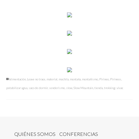
alimentación
,
Leave no trace
,
material
,
mochila
,
montaña
,
montañismo
,
Pirineo
,
Pirineos
,
potabilizar agua
,
saco de dormir
,
senderismo
,
slow
,
Slow Mountain
,
tienda
,
trekking
,
vivac
QUIÉNES SOMOS
CONFERENCIAS