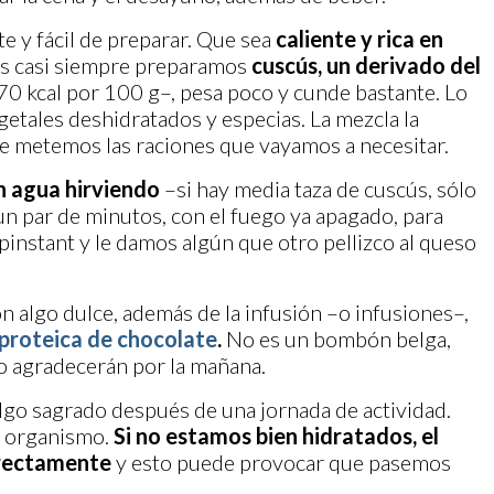
e y fácil de preparar. Que sea
caliente y rica en
s casi siempre preparamos
cuscús, un derivado del
0 kcal por 100 g–, pesa poco y cunde bastante. Lo
getales deshidratados y especias. La mezcla la
e metemos las raciones que vayamos a necesitar.
n agua hirviendo
–si hay media taza de cuscús, sólo
un par de minutos, con el fuego ya apagado, para
instant y le damos algún que otro pellizco al queso
n algo dulce, además de la infusión –o infusiones–,
 proteica de chocolate
.
No es un bombón belga,
o agradecerán por la mañana.
algo sagrado después de una jornada de actividad.
el organismo.
Si no estamos bien hidratados, el
rrectamente
y esto puede provocar que pasemos