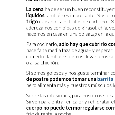
La cena
ha de ser un buen reconstituyent
líquidos
también es importante. Nosotro
trigo
que aporta hidratos de carbono –37
aderezamos con pipas de girasol, chía, ve
hacemos en casa en una bolsa
zip
en la qu
Para cocinarlo,
sólo hay que cubrirlo co
hace falta media taza de agua– y esperar 
comerlo. También solemos llevar unos sop
o al salchichón.
Si somos golosos y nos gusta terminar co
de postre podemos tomar una
barrita
pero alimenta más y nuestros músculos l
Sobre las infusiones, para nosotros son 
Sirven para entrar en calor y rehidratar 
cuerpo no puede termorregularse co
frío durante la noche.