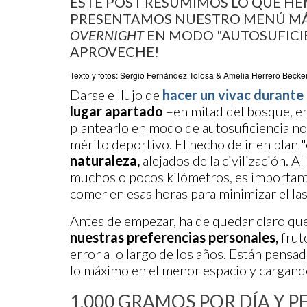
ESTE POST RESUMIMOS LO QUE HE
PRESENTAMOS NUESTRO MENÚ MÁ
OVERNIGHT
EN MODO "AUTOSUFICIE
APROVECHE!
Texto y fotos: Sergio Fernández Tolosa & Amelia Herrero Becke
Darse el lujo de
hacer un vivac durante 
lugar apartado
–en mitad del bosque, e
plantearlo en modo de autosuficiencia no
mérito deportivo. El hecho de ir en plan 
naturaleza,
alejados de la civilización. 
muchos o pocos kilómetros, es important
comer en esas horas para minimizar el las
Antes de empezar, ha de quedar claro qu
nuestras preferencias personales,
frut
error a lo largo de los años. Están pensa
lo máximo en el menor espacio y cargando
1.000 GRAMOS POR DÍA Y 