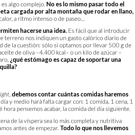
l es algo complejo.
No es lo mismo pasar todo el
eta cargada por alta montaña que rodar en llano,
 calor, a ritmo intenso o de paseo…
rmiten hacerse una idea
.
Es fácil que al introducir
de terreno nos indiquen un gasto calórico diario de
id de la cuestión: sólo si optamos por llevar 500 g de
aceite de oliva –4.400 kcal– o un kilo de azúcar –
aro,
¿qué estómago es capaz de soportar una
quilla?
ight
,
debemos contar cuántas comidas haremos
día y medio hará falta cargar con: 1 comida, 1 cena, 1
 hora pensemos acabar, la comida del día siguiente.
na de la víspera sea lo más completa y nutritiva
agamos antes de empezar.
Todo lo que nos llevemos