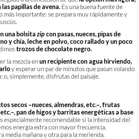
las papillas de avena.
Es una buena fuente de
Y lo más importante: se prepara muy rápidamente y
cuscús.
n una bolsita
zip
con pasas, nueces, pipas de
ino y chía, leche en polvo, coco rallado y un poco
adimos
trozos de chocolate negro.
ter la mezcla en
un recipiente con agua hirviendo,
arlo
y esperar un par de minutos que pasan volando
 o, simplemente, disfrutas del paisaje.
utos secos –nueces, almendras, etc.–, frutas
 etc.–, pan de higos y barritas energéticas a base
es especialmente recomendable si la intensidad del
remos energía extra con mayor frecuencia.
a media mañana y otra para la merienda.