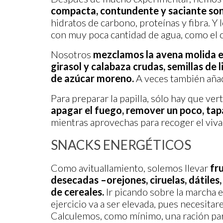
compacta, contundente y saciante son 
hidratos de carbono, proteínas y fibra. 
con muy poca cantidad de agua, como el 
Nosotros
mezclamos la avena molida e
girasol y calabaza crudas, semillas de l
de azúcar moreno.
A veces también añ
Para preparar la papilla, sólo hay que ver
apagar el fuego, remover un poco, tap
mientras aprovechas para recoger el vivac
SNACKS ENERGÉTICOS
Como avituallamiento, solemos llevar
fr
desecadas –orejones, ciruelas, dátiles,
de cereales.
Ir picando sobre la marcha 
ejercicio va a ser elevada, pues necesita
Calculemos, como mínimo, una ración par