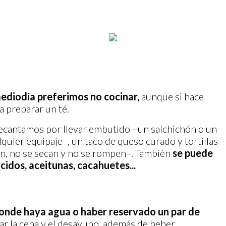
ediodía preferimos no cocinar,
aunque si hace
a preparar un té.
decantamos por llevar embutido –un salchichón o un
lquier equipaje–, un taco de queso curado y tortillas
n, no se secan y no se rompen–. También
se puede
idos, aceitunas, cacahuetes...
donde haya agua o haber reservado un par de
r la cena y el desayuno, además de beber.