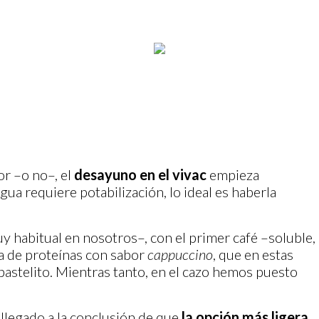
r –o no–, el
desayuno en el vivac
empieza
 agua requiere potabilización, lo ideal es haberla
 habitual en nosotros–, con el primer café –soluble,
a de proteínas con sabor
cappuccino
, que en estas
pastelito. Mientras tanto, en el cazo hemos puesto
legado a la conclusión de que
la opción más ligera,