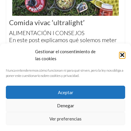
Comida vivac ‘ultralight’
ALIMENTACIÓN I CONSEJOS
En este post explicamos qué solemos meter
en la mochila o en las bolsas de bikepacking
Gestionar el consentimiento de
cuando salimos de excursión con intención de
las cookies
pasar una noche fuera. También apuntamos lo
que no solemos llevar y por qué.
Nunca entenderemos cómo funcionan ni para qué sirven, pero la ley nos obliga a
poner este cuestionario sobre cookies y privacidad.
Aceptar
Denegar
QUIÉNES SOMOS
CONFERENCIAS
Ver preferencias
VÍDEOS & REPORTAJES TV
NUESTROS LIBROS
NEWSLETTER
AVISO LEGAL