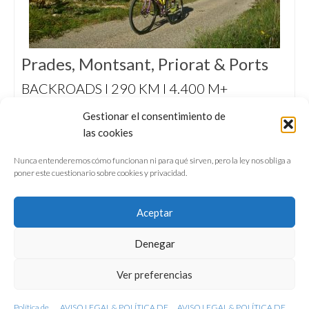
Prades, Montsant, Priorat & Ports
BACKROADS I 290 KM I 4.400 M+
Un fin de semana perfecto de otoño para
Gestionar el consentimiento de
pedalear de sol a sol, desde las Muntanyes de
las cookies
Prades al Montsant, las viñas del Priorat y las
moles rocosas de Los Ports…
Nunca entenderemos cómo funcionan ni para qué sirven, pero la ley nos obliga a
poner este cuestionario sobre cookies y privacidad.
Aceptar
Denegar
QUIÉNES SOMOS
CONFERENCIAS
Ver preferencias
VÍDEOS & REPORTAJES TV
NUESTROS LIBROS
NEWSLETTER
AVISO LEGAL
Política de
AVISO LEGAL & POLÍTICA DE
AVISO LEGAL & POLÍTICA DE