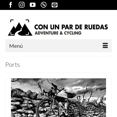
Menú
Ports