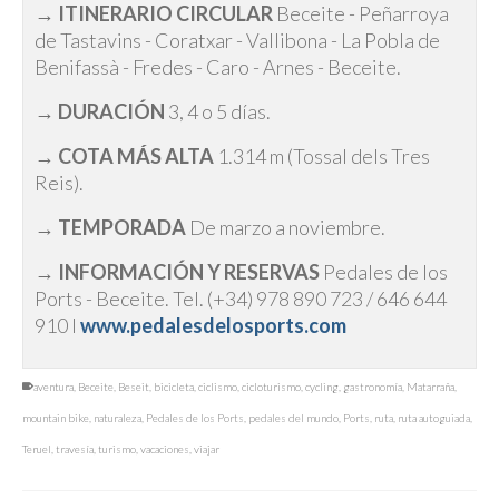
→
ITINERARIO CIRCULAR
Beceite - Peñarroya
de Tastavins - Coratxar - Vallibona - La Pobla de
Benifassà - Fredes - Caro - Arnes - Beceite.
→
DURACIÓN
3, 4 o 5 días.
→
COTA MÁS ALTA
1.314 m (Tossal dels Tres
Reis).
→
TEMPORADA
De marzo a noviembre.
→
INFORMACIÓN Y RESERVAS
Pedales de los
Ports - Beceite. Tel. (+34) 978 890 723 / 646 644
910 I
www.pedalesdelosports.com
aventura
,
Beceite
,
Beseit
,
bicicleta
,
ciclismo
,
cicloturismo
,
cycling
,
gastronomía
,
Matarraña
,
mountain bike
,
naturaleza
,
Pedales de los Ports
,
pedales del mundo
,
Ports
,
ruta
,
ruta autoguiada
,
Teruel
,
travesía
,
turismo
,
vacaciones
,
viajar