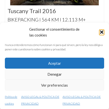
Tuscany Trail 2016
BIKEPACKING I 564 KM I 12.113 M+
Cinco días de puro mountain bike por la
Gestionar el consentimiento de
Toscana. Pizzas, cappuccinos, buenos vinos…
las cookies
Y lluvia, barro, frío, inundaciones, costalones,
vivacs, calambres, pájaras…
Nunca entenderemos cómo funcionan ni para qué sirven, pero la ley nos obliga a
poner este cuestionario sobre cookies y privacidad.
Aceptar
Denegar
QUIÉNES SOMOS
CONFERENCIAS
Ver preferencias
VÍDEOS & REPORTAJES TV
NUESTROS LIBROS
NEWSLETTER
AVISO LEGAL
Política de
AVISO LEGAL & POLÍTICA DE
AVISO LEGAL & POLÍTICA DE
© 2001-2026 conunparderuedas
cookies
PRIVACIDAD
PRIVACIDAD