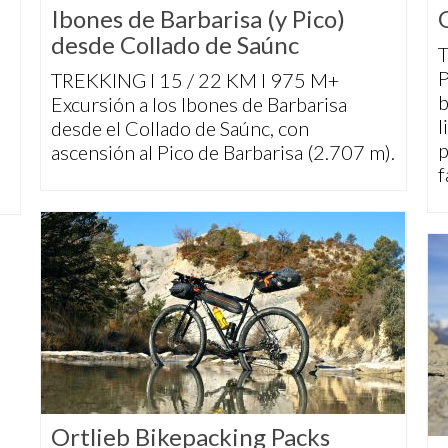
Ibones de Barbarisa (y Pico)
desde Collado de Saúnc
T
P
TREKKING I 15 / 22 KM I 975 M+
b
Excursión a los Ibones de Barbarisa
l
desde el Collado de Saúnc, con
p
ascensión al Pico de Barbarisa (2.707 m).
f
Ortlieb Bikepacking Packs