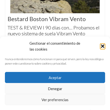
Bestard Boston Vibram Vento
TEST & REVIEW I 90 días con… Probamos el
nuevo sistema de suela Vibram Vento
desarrollado por Calzados Bestard para
Gestionar el consentimiento de
ofrecer un punto extra de ventilación en el pie
las cookies
sin perder la impermeabilidad y ligereza del
Gore-Tex Surround.
Nunca entenderemos cómo funcionan ni para qué sirven, pero la ley nos obliga a
poner este cuestionario sobre cookies y privacidad.
Aceptar
Denegar
QUIÉNES SOMOS
CONFERENCIAS
Ver preferencias
VÍDEOS & REPORTAJES TV
NUESTROS LIBROS
NEWSLETTER
AVISO LEGAL