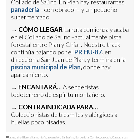
Collado de Saúnc. En Plan hay restaurantes,
panadería
–con obrador– y un pequeño
supermercado.
→
CÓMO LLEGAR
La ruta comienza y acaba
en el Collado de Saúnc –actualmente pista
forestal entre Plan y Chía–. Nuestro track
continúa bajando por el
PR HU-87
,
en
dirección a San Juan de Plan, y termina en la
piscina municipal de Plan
,
donde hay
aparcamiento.
→
ENCANTARÁ…
A senderistas
todoterreno de espíritu montañero.
→
CONTRAINDICADA PARA…
Coleccionistas de tresmiles y alérgicos a
huellas poco pisadas.
agua
,
aire libre
,
alta montaña
,
ascensión
,
Barbarisa
,
Barbarizia
,
Camino
,
cascada
,
Cascada Las