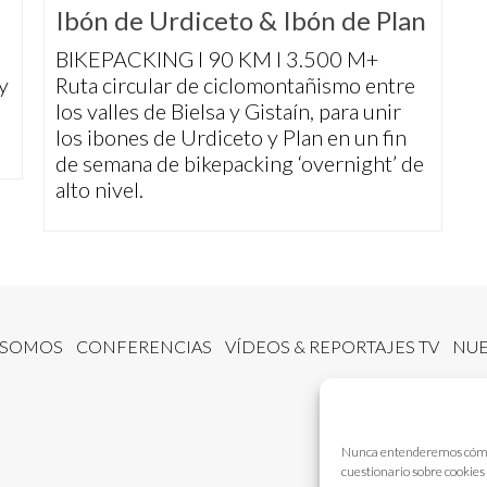
Ibón de Urdiceto & Ibón de Plan
BIKEPACKING I 90 KM I 3.500 M+
y
Ruta circular de ciclomontañismo entre
los valles de Bielsa y Gistaín, para unir
los ibones de Urdiceto y Plan en un fin
de semana de bikepacking ‘overnight’ de
alto nivel.
 SOMOS
CONFERENCIAS
VÍDEOS & REPORTAJES TV
NUE
Nunca entenderemos cómo fu
cuestionario sobre cookies 