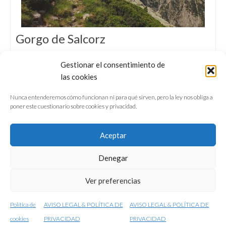
Gorgo de Salcorz
TREKKING I 8 KM I 780 M+
Gestionar el consentimiento de
Excursión al pequeño pero panorámico y
las cookies
solitario Gorgo de Salcorz, en la cabecera del
Valle de Bielsa.
Nunca entenderemos cómo funcionan ni para qué sirven, pero la ley nos obliga a
poner este cuestionario sobre cookies y privacidad.
Aceptar
Denegar
QUIÉNES SOMOS
CONFERENCIAS
Ver preferencias
VÍDEOS & REPORTAJES TV
NUESTROS LIBROS
NEWSLETTER
AVISO LEGAL
Política de
AVISO LEGAL & POLÍTICA DE
AVISO LEGAL & POLÍTICA DE
© 2001-2026 conunparderuedas
cookies
PRIVACIDAD
PRIVACIDAD