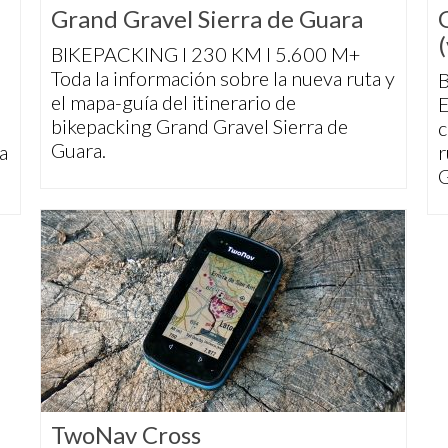
Grand Gravel Sierra de Guara
BIKEPACKING I 230 KM I 5.600 M+
Toda la información sobre la nueva ruta y
B
el mapa-guía del itinerario de
E
bikepacking Grand Gravel Sierra de
c
Guara.
a
r
G
TwoNav Cross