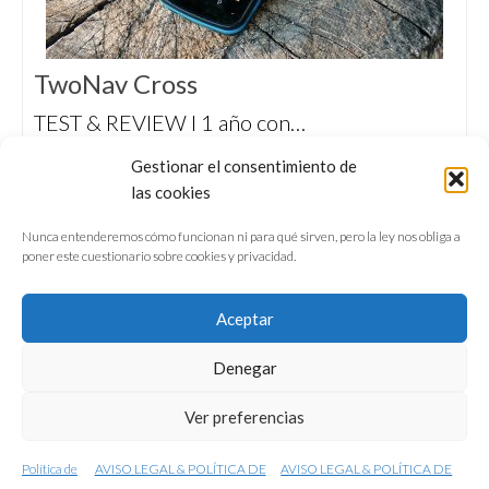
TwoNav Cross
TEST & REVIEW I 1 año con…
Probamos el GPS TwoNav Cross, ideal para
Gestionar el consentimiento de
bikepacking y senderismo, con 20 horas de
las cookies
autonomía y opción de cargar mapas de todo
tipo.
Nunca entenderemos cómo funcionan ni para qué sirven, pero la ley nos obliga a
poner este cuestionario sobre cookies y privacidad.
Aceptar
Denegar
QUIÉNES SOMOS
CONFERENCIAS
Ver preferencias
VÍDEOS & REPORTAJES TV
NUESTROS LIBROS
NEWSLETTER
AVISO LEGAL
Política de
AVISO LEGAL & POLÍTICA DE
AVISO LEGAL & POLÍTICA DE