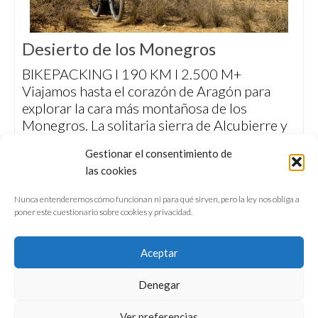
Desierto de los Monegros
BIKEPACKING I 190 KM I 2.500 M+
Viajamos hasta el corazón de Aragón para
explorar la cara más montañosa de los
Monegros. La solitaria sierra de Alcubierre y
los pintorescos parajes de Jubierre nos
Gestionar el consentimiento de
obsequiaron con una travesía que descubre
las cookies
este singular territorio más allá de los
tópicos.
Nunca entenderemos cómo funcionan ni para qué sirven, pero la ley nos obliga a
poner este cuestionario sobre cookies y privacidad.
Aceptar
Denegar
QUIÉNES SOMOS
CONFERENCIAS
Ver preferencias