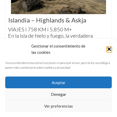
Islandia – Highlands & Askja
VIAJES I 758 KM I 5.850 M+
En la isla de hielo y fuego, la verdadera
aventura aguarda más allá de la estrecha
Gestionar el consentimiento de
franja de tierra semidomesticada del litoral.
las cookies
En las Highlands islandesas, la naturaleza
dicta sus leyes todos los días.
Nunca entenderemos cómo funcionan ni para qué sirven, pero la ley nos obliga a
poner este cuestionario sobre cookies y privacidad.
Aceptar
Denegar
QUIÉNES SOMOS
CONFERENCIAS
Ver preferencias
VÍDEOS & REPORTAJES TV
NUESTROS LIBROS
NEWSLETTER
AVISO LEGAL