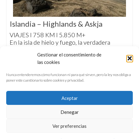
Islandia – Highlands & Askja
VIAJES I 758 KM I 5.850 M+
En la isla de hielo y fuego, la verdadera
aventura aguarda más allá de la estrecha
Gestionar el consentimiento de
franja de tierra semidomesticada del litoral.
las cookies
En las Highlands islandesas, la naturaleza
dicta sus leyes todos los días.
Nunca entenderemos cómo funcionan ni para qué sirven, pero la ley nos obliga a
poner este cuestionario sobre cookies y privacidad.
Aceptar
Denegar
QUIÉNES SOMOS
CONFERENCIAS
Ver preferencias
VÍDEOS & REPORTAJES TV
NUESTROS LIBROS
NEWSLETTER
AVISO LEGAL