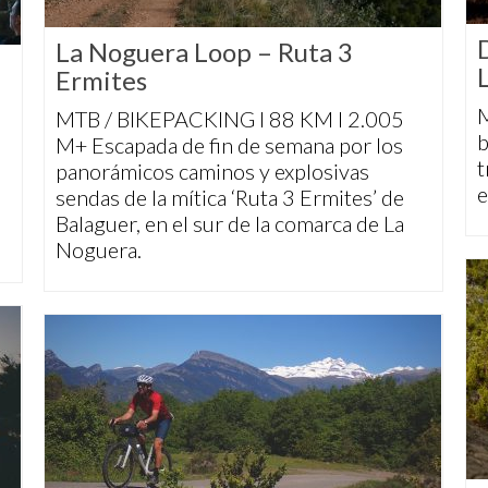
La Noguera Loop – Ruta 3
Ermites
M
MTB / BIKEPACKING I 88 KM I 2.005
b
M+ Escapada de fin de semana por los
t
panorámicos caminos y explosivas
e
sendas de la mítica ‘Ruta 3 Ermites’ de
Balaguer, en el sur de la comarca de La
Noguera.