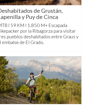
Deshabitados de Grustán,
Lapenilla y Puy de Cinca
TB I 59 KM I 1.850 M+ Escapada
ikepacker por la Ribagorza para visitar
res pueblos deshabitados entre Graus y
l embalse de El Grado.