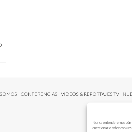
o
 SOMOS
CONFERENCIAS
VÍDEOS & REPORTAJES TV
NUE
Nunca entenderemos cómo fu
cuestionario sobre cookies 