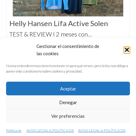
Helly Hansen Lifa Active Solen
TEST & REVIEW I 2 meses con…
Probamos las camisetas Helly Hansen Lifa
Gestionar el consentimiento de
Active Solen, con filtro UPF 50+, el máximo
las cookies
nivel de protección para la piel frente a los
efectos nocivos del sol.
Nunca entenderemos cómo funcionan ni para qué sirven, pero la ley nos obliga a
poner este cuestionario sobre cookies y privacidad.
Aceptar
Denegar
QUIÉNES SOMOS
CONFERENCIAS
Ver preferencias
VÍDEOS & REPORTAJES TV
NUESTROS LIBROS
NEWSLETTER
AVISO LEGAL
Política de
AVISO LEGAL & POLÍTICA DE
AVISO LEGAL & POLÍTICA DE