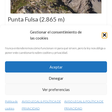
Punta Fulsa (2.865 m)
TREKKING I 24 KM I 2.050 M+
Gestionar el consentimiento de
Ascensión a la picuda cumbre de Punta Fulsa
las cookies
(2.865 m) desde Bielsa, en modo ‘slow
mountain’, pernoctando en el Ibón del Cau.
Nunca entenderemos cómo funcionan ni para qué sirven, pero la ley nos obliga a
poner este cuestionario sobre cookies y privacidad.
Aceptar
Denegar
QUIÉNES SOMOS
CONFERENCIAS
Ver preferencias
VÍDEOS & REPORTAJES TV
NUESTROS LIBROS
NEWSLETTER
AVISO LEGAL
Política de
AVISO LEGAL & POLÍTICA DE
AVISO LEGAL & POLÍTICA DE
© 2001-2026 conunparderuedas
cookies
PRIVACIDAD
PRIVACIDAD