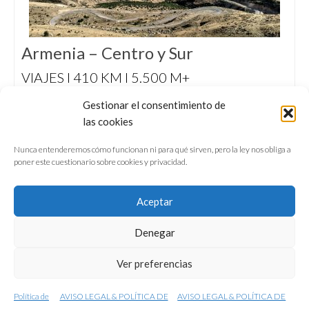
Armenia – Centro y Sur
VIAJES I 410 KM I 5.500 M+
¿Qué ocurre cuando tres amigos y sus tres
Gestionar el consentimiento de
bicicletas de carretera se pierden durante una
las cookies
semana por la montañosa Armenia con la
excusa de participar en un triatlón?
Nunca entenderemos cómo funcionan ni para qué sirven, pero la ley nos obliga a
poner este cuestionario sobre cookies y privacidad.
Aceptar
Denegar
QUIÉNES SOMOS
CONFERENCIAS
Ver preferencias
VÍDEOS & REPORTAJES TV
NUESTROS LIBROS
NEWSLETTER
AVISO LEGAL
Política de
AVISO LEGAL & POLÍTICA DE
AVISO LEGAL & POLÍTICA DE