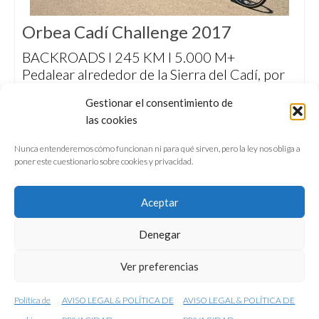
Orbea Cadí Challenge 2017
BACKROADS I 245 KM I 5.000 M+
Pedalear alrededor de la Sierra del Cadí, por
solitarias y bucólicas carreteras de montaña,
Gestionar el consentimiento de
disfrutando de la esencia del ciclismo de ruta
las cookies
y de una organización que mima al ciclista de
principio a fin.
Nunca entenderemos cómo funcionan ni para qué sirven, pero la ley nos obliga a
poner este cuestionario sobre cookies y privacidad.
Aceptar
Denegar
QUIÉNES SOMOS
CONFERENCIAS
Ver preferencias
VÍDEOS & REPORTAJES TV
NUESTROS LIBROS
NEWSLETTER
AVISO LEGAL
Política de
AVISO LEGAL & POLÍTICA DE
AVISO LEGAL & POLÍTICA DE
© 2001-2026 conunparderuedas