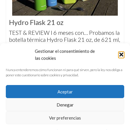
Hydro Flask 21 oz
TEST & REVIEW I 6 meses con… Probamos la
botella térmica Hydro Flask 21 oz, de 621 ml,
pensada para hidratarse durante excursiones
Gestionar el consentimiento de
en cualquier entorno y estación del año, pues
las cookies
mantiene la temperatura tanto en bebidas
frías como calientes.
Nunca entenderemos cómo funcionan ni para qué sirven, pero la ley nos obliga a
poner este cuestionario sobre cookies y privacidad.
Aceptar
Denegar
QUIÉNES SOMOS
CONFERENCIAS
Ver preferencias
VÍDEOS & REPORTAJES TV
NUESTROS LIBROS
NEWSLETTER
AVISO LEGAL