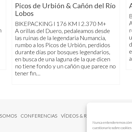
Picos de Urbión & Cañón del Río
Lobos
B
A
BIKEPACKING I 176 KM I 2.370 M+
n
r
A orillas del Duero, pedaleamos desde
u
las ruinas de la legendaria Numancia,
d
rumbo a los Picos de Urbión, perdidos
e
durante días por bosques legendarios,
a
en busca de una laguna de la que dicen
no tiene fondo y un cañón que parece no
tener fin…
 SOMOS
CONFERENCIAS
VÍDEOS & REPORTAJES TV
NUE
Nunca entenderemos cómo fu
cuestionario sobre cookies 