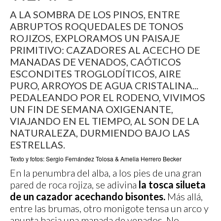
A LA SOMBRA DE LOS PINOS, ENTRE
ABRUPTOS ROQUEDALES DE TONOS
ROJIZOS, EXPLORAMOS UN PAISAJE
PRIMITIVO: CAZADORES AL ACECHO DE
MANADAS DE VENADOS, CAÓTICOS
ESCONDITES TROGLODÍTICOS, AIRE
PURO, ARROYOS DE AGUA CRISTALINA...
PEDALEANDO POR EL RODENO, VIVIMOS
UN FIN DE SEMANA OXIGENANTE,
VIAJANDO EN EL TIEMPO, AL SON DE LA
NATURALEZA, DURMIENDO BAJO LAS
ESTRELLAS.
Texto y fotos: Sergio Fernández Tolosa & Amelia Herrero Becker
En la penumbra del alba, a los pies de una gran
pared de roca rojiza, se adivina
la tosca silueta
de un cazador acechando bisontes.
Más allá,
entre las brumas, otro monigote tensa un arco y
apunta hacia una manada de venados. No