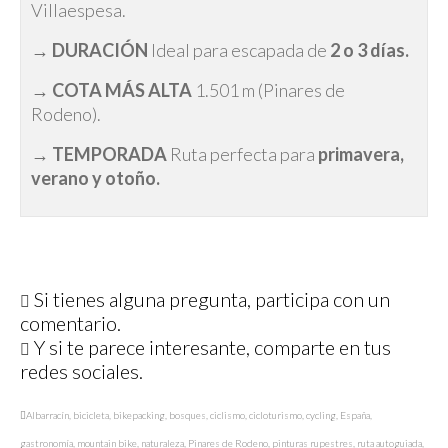
Villaespesa.
→
DURACIÓN
Ideal para escapada de
2 o 3 días.
→
COTA MÁS ALTA
1.501 m (Pinares de
Rodeno).
→
TEMPORADA
Ruta perfecta para
primavera,
verano y otoño.
Si tienes alguna pregunta, participa con un
comentario.
Y si te parece interesante, comparte en tus
redes sociales.
Albarracín
,
bicicleta
,
bikepacking
,
bosques
,
ciclismo
,
cicloturismo
,
cycling
,
España
,
gastronomía
,
mountain bike
,
naturaleza
,
Pinares de Rodeno
,
pinturas rupestres
,
ruta autoguiada
,