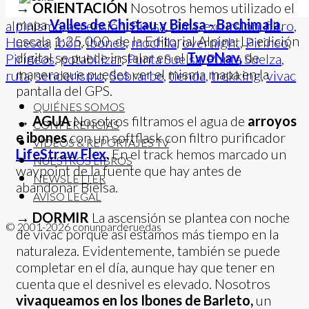
→
ORIENTACIÓN
Nosotros hemos utilizado el
mapa
Valles de Chistau y Bielsa - Bachimala
,
alpinismo
,
ascensión
,
Bielsa
,
cima
,
excursión
,
filtro
,
escala 1:25.000, de la Editorial Alpina. La edición
Huesca
,
ibón
,
ibones
,
mochila
,
overnight
,
Pirineo
,
digital se puede instalar en el
TwoNav
,
de
Pirineos
,
potabilizar
,
Punta Suelsa
,
Punta Suelza
,
manera que puedes ver el misma mapa en la
ruta
,
senderismo
,
Sobrarbe
,
tienda
,
trekking
,
vivac
pantalla del GPS.
QUIÉNES SOMOS
→
AGUA
Nosotros filtramos el agua de
arroyos
CONFERENCIAS
e ibones
con un softflask con filtro purificador
VÍDEOS & REPORTAJES TV
LifeStraw Flex
.
En el track hemos marcado un
NUESTROS LIBROS
waypoint de la fuente que hay antes de
NEWSLETTER
abandonar Bielsa.
AVISO LEGAL
→
DORMIR
La ascensión se plantea con noche
© 2001-2026 conunparderuedas
de vivac porque así estamos más tiempo en la
naturaleza. Evidentemente, también se puede
completar en el día, aunque hay que tener en
cuenta que el desnivel es elevado. Nosotros
vivaqueamos en los Ibones de Barleto,
un