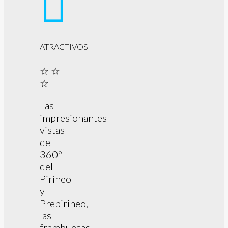
ATRACTIVOS
☆ ☆
☆
Las
impresionantes
vistas
de
360º
del
Pirineo
y
Prepirineo,
las
frambuesas