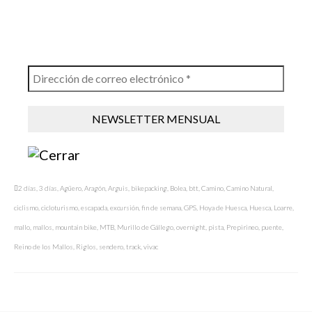
2 días
,
3 días
,
Agüero
,
Aragón
,
Arguis
,
bikepacking
,
Bolea
,
btt
,
Camino
,
Camino Natural
,
ciclismo
,
cicloturismo
,
escapada
,
excursión
,
fin de semana
,
GPS
,
Hoya de Huesca
,
Huesca
,
Loarre
,
mallo
,
mallos
,
mountain bike
,
MTB
,
Murillo de Gállego
,
overnight
,
pista
,
Prepirineo
,
puente
,
Reino de los Mallos
,
Riglos
,
sendero
,
track
,
vivac