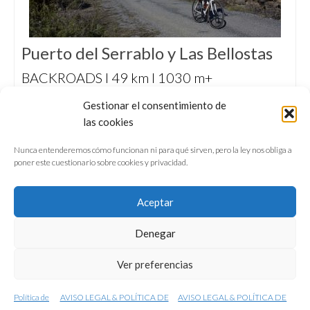
Puerto del Serrablo y Las Bellostas
BACKROADS I 49 km I 1030 m+
Escapada en bicicleta «all road» por la
Gestionar el consentimiento de
tranquila y panorámica carretera del Puerto
las cookies
del Serrablo y Las Bellostas, en el Biello
Sobrarbe.
Nunca entenderemos cómo funcionan ni para qué sirven, pero la ley nos obliga a
poner este cuestionario sobre cookies y privacidad.
Aceptar
Denegar
QUIÉNES SOMOS
CONFERENCIAS
Ver preferencias
VÍDEOS & REPORTAJES TV
NUESTROS LIBROS
NEWSLETTER
AVISO LEGAL
Política de
AVISO LEGAL & POLÍTICA DE
AVISO LEGAL & POLÍTICA DE