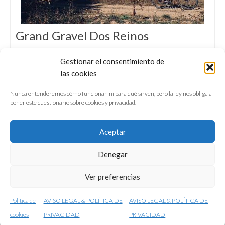
Grand Gravel Dos Reinos
BIKEPACKING I 190 KM I 2.750 M+ Diario
Gestionar el consentimiento de
de a bordo de un viaje de prospección de la
las cookies
nueva ruta de la colección Grand Gravel que
verá la luz la próxima primavera.
Nunca entenderemos cómo funcionan ni para qué sirven, pero la ley nos obliga a
poner este cuestionario sobre cookies y privacidad.
Aceptar
Denegar
QUIÉNES SOMOS
CONFERENCIAS
Ver preferencias
VÍDEOS & REPORTAJES TV
NUESTROS LIBROS
NEWSLETTER
AVISO LEGAL
Política de
AVISO LEGAL & POLÍTICA DE
AVISO LEGAL & POLÍTICA DE
© 2001-2026 conunparderuedas
cookies
PRIVACIDAD
PRIVACIDAD