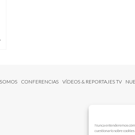
.
 SOMOS
CONFERENCIAS
VÍDEOS & REPORTAJES TV
NUE
Nunca entenderemos cómo fu
cuestionario sobre cookies 