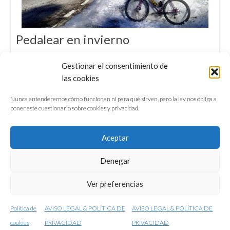
Pedalear en invierno
EN 1ª PERSONA… 15 consejos para aplacar
Gestionar el consentimiento de
el frío en las salidas invernales en bicicleta:
las cookies
ropa, calzado, hidratación y otras
precauciones.
Nunca entenderemos cómo funcionan ni para qué sirven, pero la ley nos obliga a
poner este cuestionario sobre cookies y privacidad.
Aceptar
Denegar
QUIÉNES SOMOS
CONFERENCIAS
Ver preferencias
VÍDEOS & REPORTAJES TV
NUESTROS LIBROS
NEWSLETTER
AVISO LEGAL
Política de
AVISO LEGAL & POLÍTICA DE
AVISO LEGAL & POLÍTICA DE
© 2001-2026 conunparderuedas
cookies
PRIVACIDAD
PRIVACIDAD