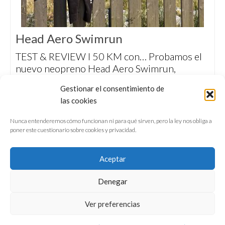
Head Aero Swimrun
TEST & REVIEW I 50 KM con… Probamos el
nuevo neopreno Head Aero Swimrun,
pensado específicamente para la competición.
Gestionar el consentimiento de
Es un traje de espíritu minimalista, muy
las cookies
elástico, ligero y cómodo tanto fuera como
dentro del agua.
Nunca entenderemos cómo funcionan ni para qué sirven, pero la ley nos obliga a
poner este cuestionario sobre cookies y privacidad.
Aceptar
Denegar
QUIÉNES SOMOS
CONFERENCIAS
Ver preferencias
VÍDEOS & REPORTAJES TV
NUESTROS LIBROS
NEWSLETTER
AVISO LEGAL