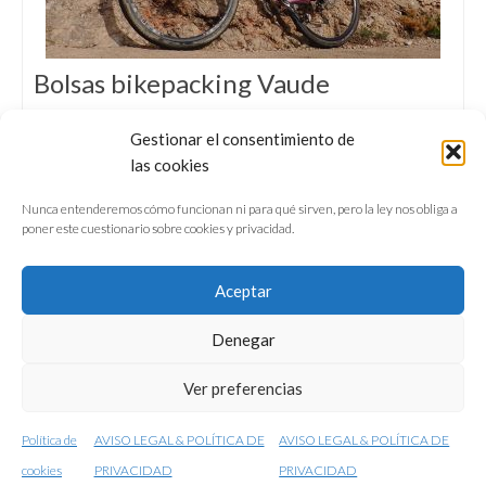
Bolsas bikepacking Vaude
TEST & REVIEW I 700 km con… Ligereza,
Gestionar el consentimiento de
minimalismo y eficiencia son las tres
las cookies
características que mejor definen las bolsas
de bikepacking de la gama Compact de Vaude.
Nunca entenderemos cómo funcionan ni para qué sirven, pero la ley nos obliga a
poner este cuestionario sobre cookies y privacidad.
Aceptar
Denegar
QUIÉNES SOMOS
CONFERENCIAS
Ver preferencias
VÍDEOS & REPORTAJES TV
NUESTROS LIBROS
NEWSLETTER
AVISO LEGAL
Política de
AVISO LEGAL & POLÍTICA DE
AVISO LEGAL & POLÍTICA DE
© 2001-2026 conunparderuedas
cookies
PRIVACIDAD
PRIVACIDAD