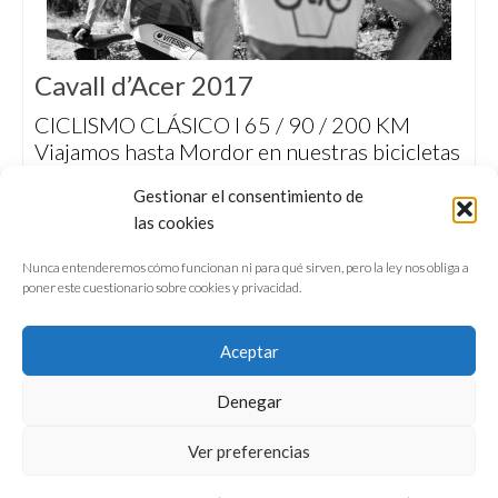
Cavall d’Acer 2017
CICLISMO CLÁSICO I 65 / 90 / 200 KM
Viajamos hasta Mordor en nuestras bicicletas
de época para participar en la Cavall d’Acer,
Gestionar el consentimiento de
una oda al cicloturismo del placer que
las cookies
pretende fomentar los valores del ciclismo de
antaño y una movilidad más sostenible.
Nunca entenderemos cómo funcionan ni para qué sirven, pero la ley nos obliga a
poner este cuestionario sobre cookies y privacidad.
Aceptar
Denegar
QUIÉNES SOMOS
CONFERENCIAS
Ver preferencias
VÍDEOS & REPORTAJES TV
NUESTROS LIBROS
NEWSLETTER
AVISO LEGAL