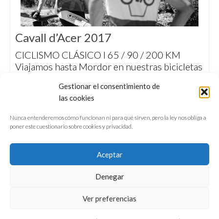
Cavall d’Acer 2017
CICLISMO CLÁSICO I 65 / 90 / 200 KM
Viajamos hasta Mordor en nuestras bicicletas
de época para participar en la Cavall d’Acer,
Gestionar el consentimiento de
una oda al cicloturismo del placer que
las cookies
pretende fomentar los valores del ciclismo de
antaño y una movilidad más sostenible.
Nunca entenderemos cómo funcionan ni para qué sirven, pero la ley nos obliga a
poner este cuestionario sobre cookies y privacidad.
Aceptar
Denegar
QUIÉNES SOMOS
CONFERENCIAS
Ver preferencias
VÍDEOS & REPORTAJES TV
NUESTROS LIBROS
NEWSLETTER
AVISO LEGAL