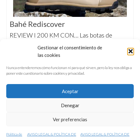
Bahé Rediscover
REVIEW I 200 KM CON… Las botas de
senderismo Bahé Rediscover, con drop cero,
Gestionar el consentimiento de
horma respetuosa y un sistema ‘grounding’
las cookies
de conexión eléctrica con los suelos
naturales.
Nunca entenderemos cómo funcionan ni para qué sirven, pero la ley nos obliga a
poner este cuestionario sobre cookies y privacidad.
Aceptar
Denegar
QUIÉNES SOMOS
CONFERENCIAS
Ver preferencias
VÍDEOS & REPORTAJES TV
NUESTROS LIBROS
NEWSLETTER
AVISO LEGAL
Política de
AVISO LEGAL & POLÍTICA DE
AVISO LEGAL & POLÍTICA DE