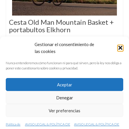
Cesta Old Man Mountain Basket +
portabultos Elkhorn
TEST & REVIEW 500 km con… La Basket y el
Gestionar el consentimiento de
Elkhorn de OMM, un combo sólido y
las cookies
duradero para commuting exigente y
bikepacking sin prisas.
Nunca entenderemos cómo funcionan ni para qué sirven, pero la ley nos obliga a
poner este cuestionario sobre cookies y privacidad.
Aceptar
Denegar
QUIÉNES SOMOS
CONFERENCIAS
Ver preferencias
VÍDEOS & REPORTAJES TV
NUESTROS LIBROS
NEWSLETTER
AVISO LEGAL
Política de
AVISO LEGAL & POLÍTICA DE
AVISO LEGAL & POLÍTICA DE