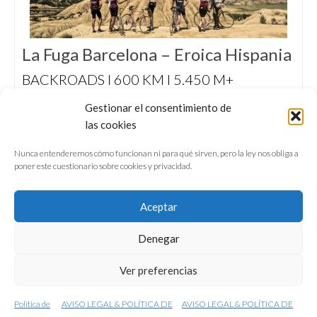
La Fuga Barcelona – Eroica Hispania
BACKROADS I 600 KM I 5.450 M+
Travesía de 5 días en bicicleta clásica entre La
Gestionar el consentimiento de
Fuga Barcelona y Eroica Hispania (Cenicero),
las cookies
en la Rioja, por carreteras secundarias y
caminos de otra era.
Nunca entenderemos cómo funcionan ni para qué sirven, pero la ley nos obliga a
poner este cuestionario sobre cookies y privacidad.
Aceptar
Denegar
QUIÉNES SOMOS
CONFERENCIAS
Ver preferencias
VÍDEOS & REPORTAJES TV
NUESTROS LIBROS
NEWSLETTER
AVISO LEGAL
Política de
AVISO LEGAL & POLÍTICA DE
AVISO LEGAL & POLÍTICA DE