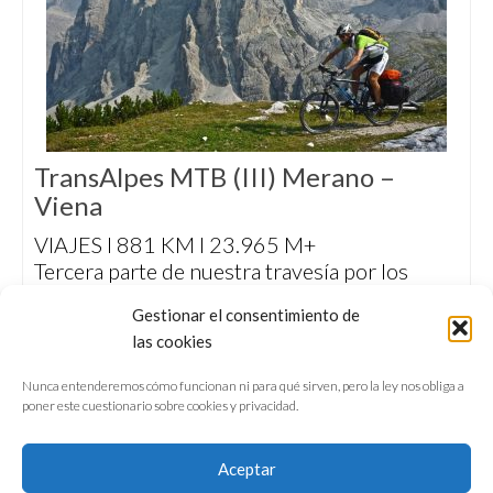
TransAlpes MTB (III) Merano –
Viena
VIAJES I 881 KM I 23.965 M+
Tercera parte de nuestra travesía por los
Alpes, entre Merano y Viena, pedaleando por
Gestionar el consentimiento de
los míticos puertos de los Dolomitas y
las cookies
entrando a Austria tras cruzar el macizo de las
Tres Cimas de Lavaredo.
Nunca entenderemos cómo funcionan ni para qué sirven, pero la ley nos obliga a
poner este cuestionario sobre cookies y privacidad.
Aceptar