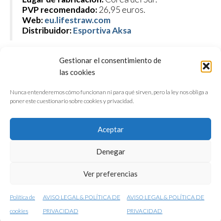
PVP recomendado:
26,95 euros.
Web:
eu.lifestraw.com
Distribuidor:
Esportiva Aksa
agua
,
ameba
,
arroyo
,
bacteria
,
beber
,
charca
,
charco
,
cólera
,
diarrea
,
excursionismo
,
filtrar
,
filtro
,
Gestionar el consentimiento de
las cookies
hidratación
,
hiking
,
LifeStraw
,
montaña
,
outdoor
,
personal
,
potabilizar
,
potable
,
review
,
río
,
salmonella
,
test
,
trekking
,
virus
Nunca entenderemos cómo funcionan ni para qué sirven, pero la ley nos obliga a
poner este cuestionario sobre cookies y privacidad.
Aceptar
Denegar
QUIÉNES SOMOS
CONFERENCIAS
Ver preferencias
VÍDEOS & REPORTAJES TV
NUESTROS LIBROS
NEWSLETTER
AVISO LEGAL
Política de
AVISO LEGAL & POLÍTICA DE
AVISO LEGAL & POLÍTICA DE
© 2001-2026 conunparderuedas
cookies
PRIVACIDAD
PRIVACIDAD