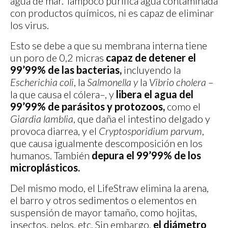
agua de mar. Tampoco purifica agua contaminada
con productos químicos, ni es capaz de eliminar
los virus.
Esto se debe a que su membrana interna tiene
un poro de 0,2 micras
capaz de detener el
99’99% de las bacterias,
incluyendo la
Escherichia coli
, la
Salmonella y
la
Vibrio cholera
–
la que causa el cólera–, y
libera el agua del
99’99% de parásitos y protozoos,
como el
Giardia lamblia
, que daña el intestino delgado y
provoca diarrea, y el
Cryptosporidium parvum
,
que causa igualmente descomposición en los
humanos. También
depura el 99’99% de los
microplásticos.
Del mismo modo, el LifeStraw elimina la arena,
el barro y otros sedimentos o elementos en
suspensión de mayor tamaño, como hojitas,
insectos, pelos, etc. Sin embargo,
el diámetro