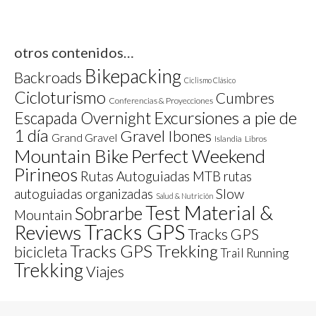
otros contenidos…
Bikepacking
Backroads
Ciclismo Clásico
Cicloturismo
Cumbres
Conferencias & Proyecciones
Excursiones a pie de
Escapada Overnight
1 día
Gravel
Ibones
Grand Gravel
Islandia
Libros
Mountain Bike
Perfect Weekend
Pirineos
Rutas Autoguiadas MTB
rutas
autoguiadas organizadas
Slow
Salud & Nutrición
Test Material &
Sobrarbe
Mountain
Tracks GPS
Reviews
Tracks GPS
Tracks GPS Trekking
bicicleta
Trail Running
Trekking
Viajes