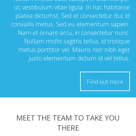
ut, vestibulum vitae ligula. In hac habitasse
platea dictumst. Sed et consectetur dui, id
convallis metus. Sed eu elementum sapien.
Nam et ornare arcu, in consectetur nunc.
Nullam mollis sagittis tellus, id tristique
metus porttitor vel. Mauris non nibh eget
justo elementum dictum id vel tellus.
Find out more
MEET THE TEAM TO TAKE YOU
THERE