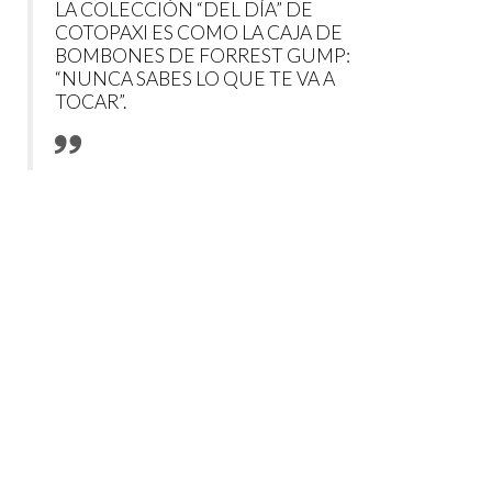
LA COLECCIÓN “DEL DÍA” DE
COTOPAXI ES COMO LA CAJA DE
BOMBONES DE FORREST GUMP:
“NUNCA SABES LO QUE TE VA A
TOCAR”.