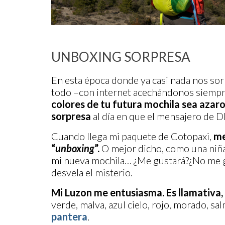
UNBOXING SORPRESA
En esta época donde ya casi nada nos so
todo –con internet acechándonos siempr
colores de tu futura mochila sea azar
sorpresa
al día en que el mensajero de D
Cuando llega mi paquete de Cotopaxi,
me
“
unboxing
”.
O mejor dicho, como una niña 
mi nueva mochila… ¿Me gustará?¿No me gus
desvela el misterio.
Mi Luzon me entusiasma. Es llamativa,
verde, malva, azul cielo, rojo, morado, s
pantera
.