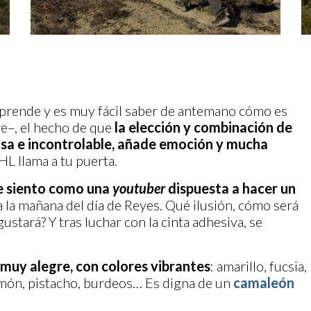
rprende y es muy fácil saber de antemano cómo es
e–, el hecho de que
la elección y combinación de
osa e incontrolable, añade emoción y mucha
HL llama a tu puerta.
 siento como una
youtuber
dispuesta a hacer un
la mañana del día de Reyes. Qué ilusión, cómo será
tará? Y tras luchar con la cinta adhesiva, se
 muy alegre, con colores vibrantes
: amarillo, fucsia,
almón, pistacho, burdeos… Es digna de un
camaleón