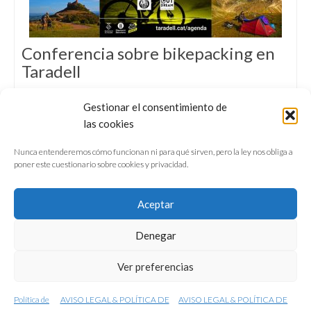
Conferencia sobre bikepacking en
Taradell
El sábado 13 de junio de 2026 estaremos en
Gestionar el consentimiento de
Taradell (Osona) hablando sobre cómo
las cookies
preparar una travesía en bicicleta de varios
días.
Nunca entenderemos cómo funcionan ni para qué sirven, pero la ley nos obliga a
poner este cuestionario sobre cookies y privacidad.
Aceptar
Denegar
QUIÉNES SOMOS
CONFERENCIAS
Ver preferencias
VÍDEOS & REPORTAJES TV
NUESTROS LIBROS
NEWSLETTER
AVISO LEGAL
Política de
AVISO LEGAL & POLÍTICA DE
AVISO LEGAL & POLÍTICA DE